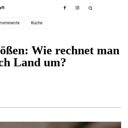
aft
Prominente
Küche
rößen: Wie rechnet man
ach Land um?