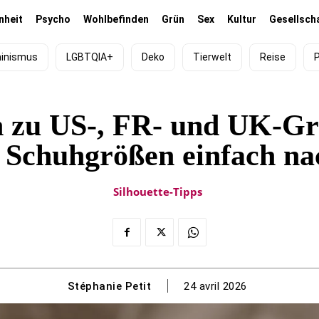
nheit
Psycho
Wohlbefinden
Grün
Sex
Kultur
Gesellsch
inismus
LGBTQIA+
Deko
Tierwelt
Reise
en zu US-, FR- und UK-G
d Schuhgrößen einfach n
Silhouette-Tipps
Stéphanie Petit
24 avril 2026