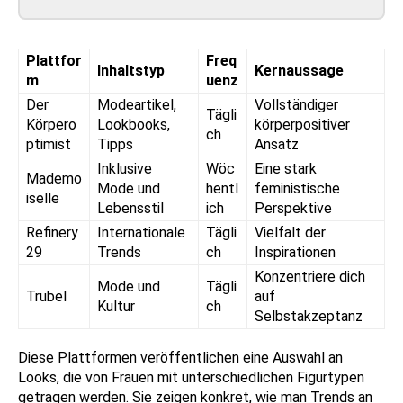
Plattfor
Freq
Inhaltstyp
Kernaussage
m
uenz
Der
Modeartikel,
Vollständiger
Tägli
Körpero
Lookbooks,
körperpositiver
ch
ptimist
Tipps
Ansatz
Inklusive
Wöc
Eine stark
Mademo
Mode und
hentl
feministische
iselle
Lebensstil
ich
Perspektive
Refinery
Internationale
Tägli
Vielfalt der
29
Trends
ch
Inspirationen
Konzentriere dich
Mode und
Tägli
Trubel
auf
Kultur
ch
Selbstakzeptanz
Diese Plattformen veröffentlichen eine Auswahl an
Looks, die von Frauen mit unterschiedlichen Figurtypen
getragen werden. Sie zeigen konkret, wie man Trends an