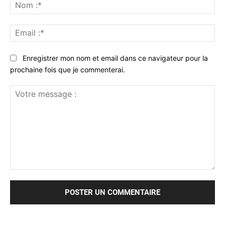
No
:*
Ema
:*
Enregistrer mon nom et email dans ce navigateur pour la
prochaine fois que je commenterai.
Votre
message
: