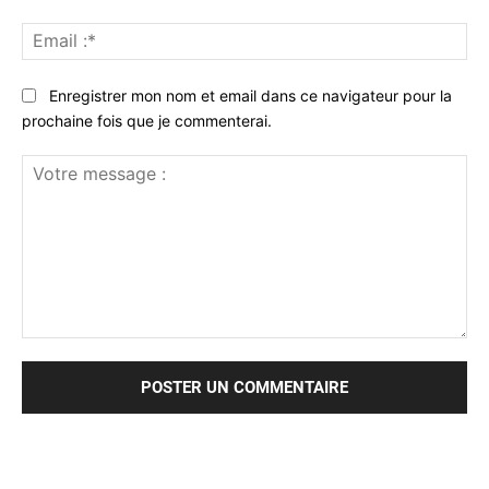
Ema
:*
Enregistrer mon nom et email dans ce navigateur pour la
prochaine fois que je commenterai.
Votre
message
: