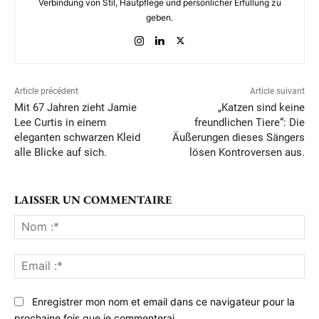
Verbindung von Stil, Hautpflege und persönlicher Erfüllung zu
geben.
Article précédent
Article suivant
Mit 67 Jahren zieht Jamie
„Katzen sind keine
Lee Curtis in einem
freundlichen Tiere“: Die
eleganten schwarzen Kleid
Äußerungen dieses Sängers
alle Blicke auf sich.
lösen Kontroversen aus.
LAISSER UN COMMENTAIRE
No
:*
Ema
:*
Enregistrer mon nom et email dans ce navigateur pour la
prochaine fois que je commenterai.