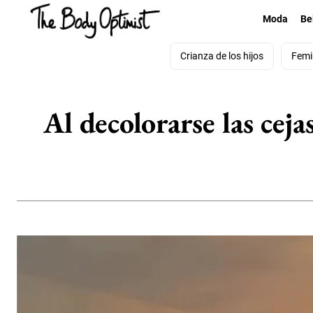
Moda
Be
Crianza de los hijos
Femi
Al decolorarse las cej