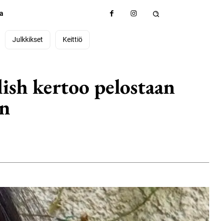
ta
Julkkikset
Keittiö
lish kertoo pelostaan
an