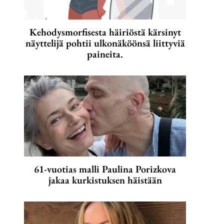
Kehodysmorfisesta häiriöstä kärsinyt
näyttelijä pohtii ulkonäköönsä liittyviä
paineita.
61-vuotias malli Paulina Porizkova
jakaa kurkistuksen häistään