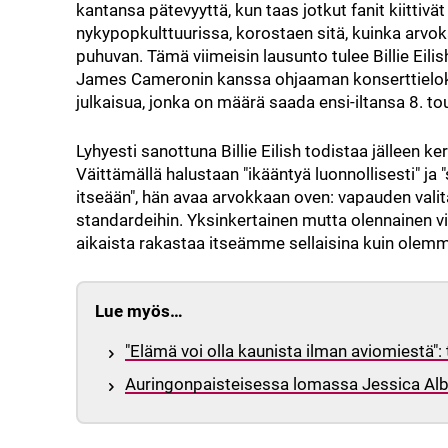
kantansa pätevyyttä, kun taas jotkut fanit kiittivät 
nykypopkulttuurissa, korostaen sitä, kuinka arvok
puhuvan. Tämä viimeisin lausunto tulee Billie Eilis
James Cameronin kanssa ohjaaman konserttielokuv
julkaisua, jonka on määrä saada ensi-iltansa 8. t
Lyhyesti sanottuna Billie Eilish todistaa jälleen ke
Väittämällä halustaan "ikääntyä luonnollisesti" ja "
itseään", hän avaa arvokkaan oven: vapauden valita
standardeihin. Yksinkertainen mutta olennainen vies
aikaista rakastaa itseämme sellaisina kuin olem
Lue myös…
"Elämä voi olla kaunista ilman aviomiestä": 
Auringonpaisteisessa lomassa Jessica Alba