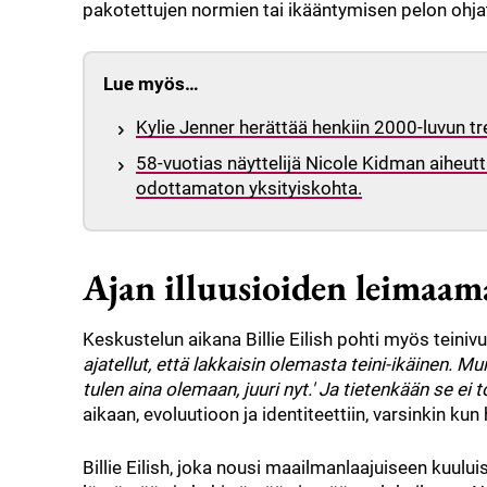
pakotettujen normien tai ikääntymisen pelon ohja
Lue myös…
Kylie Jenner herättää henkiin 2000-luvun tr
58-vuotias näyttelijä Nicole Kidman aiheut
odottamaton yksityiskohta.
Ajan illuusioiden leimaa
Keskustelun aikana Billie Eilish pohti myös teiniv
ajatellut, että lakkaisin olemasta teini-ikäinen. Mu
tulen aina olemaan, juuri nyt.' Ja tietenkään se ei to
aikaan, evoluutioon ja identiteettiin, varsinkin ku
Billie Eilish, joka nousi maailmanlaajuiseen kuulu