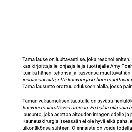
Tämä lause on luultavasti se, joka resonoi eniten.
käsikirjoittajalle, ohjaajalle ja tuottajalle Amy Poeh
kuinka hänen kehonsa ja kasvonsa muuttuvat iän
innoissani siitä, että kasvoni ja kehoni muuttuvat 
Tämä lausunto erottuu edukseen alalla, jossa pain
Tämän vakaumuksen taustalla on syvästi henkilö
kasvoni muistuttavan omiaan. En halua olla vain hu
lausunto, joka asettaa aitouden imagon edelle ja 
Kauneuskirurgia itsessään ei ole hyvä eikä paha, e
ulkonäkönsä suhteen. Olennaista on voida todella val