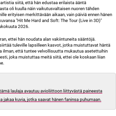
artistia siitä, että hän edustaa erilaista ääntä
asta oli kuulla näin vaikutusvaltaisen nuoren tähden
hille erityisen merkittävään aikaan, vain päiviä ennen hänen
ansa "Hit Me Hard and Soft: The Tour (Live in 3D)"
oukokuuta 2026.
rran, ettei hän noudata alan vakiintuneita sääntöjä.
siirtää tuleville lapsilleen kasvot, jotka muistuttavat häntä
 ilman, että tuntee velvollisuutta mukautua asetettuihin
ti, joka muistuttaa meitä siitä, ettei ole koskaan liian
me.
tämä laulaja avautuu avioliittoon liittyvästä paineesta
 jakaa kuvia, jotka saavat hänen faninsa puhumaan.