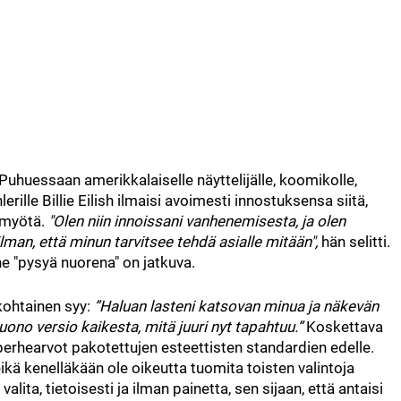
 Puhuessaan amerikkalaiselle näyttelijälle, koomikolle,
lerille Billie Eilish ilmaisi avoimesti innostuksensa siitä,
 myötä.
"Olen niin innoissani vanhenemisesta, ja olen
ilman, että minun tarvitsee tehdä asialle mitään",
hän selitti.
e "pysyä nuorena" on jatkuva.
kohtainen syy:
”Haluan lasteni katsovan minua ja näkevän
ono versio kaikesta, mitä juuri nyt tapahtuu.”
Koskettava
perhearvot pakotettujen esteettisten standardien edelle.
ikä kenelläkään ole oikeutta tuomita toisten valintoja
ita, tietoisesti ja ilman painetta, sen sijaan, että antaisi