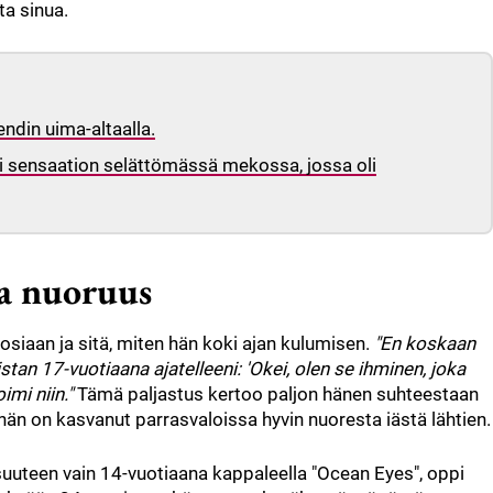
ta sinua.
endin uima-altaalla.
ti sensaation selättömässä mekossa, jossa oli
ma nuoruus
uosiaan ja sitä, miten hän koki ajan kulumisen.
"En koskaan
istan 17-vuotiaana ajatelleeni: 'Okei, olen se ihminen, joka
imi niin."
Tämä paljastus kertoo paljon hänen suhteestaan
n hän on kasvanut parrasvaloissa hyvin nuoresta iästä lähtien.
isuuteen vain 14-vuotiaana kappaleella "Ocean Eyes", oppi