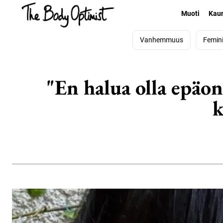
Muoti
Kau
Vanhemmuus
Femin
"En halua olla epäon
k