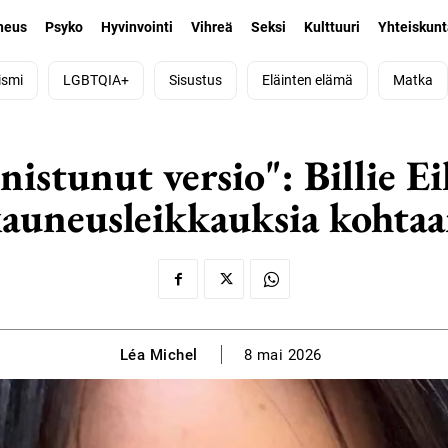
neus
Psyko
Hyvinvointi
Vihreä
Seksi
Kulttuuri
Yhteiskun
ismi
LGBTQIA+
Sisustus
Eläinten elämä
Matka
nistunut versio": Billie Ei
auneusleikkauksia kohta
Léa Michel
8 mai 2026