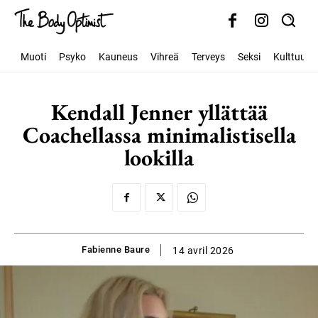
Muoti
Psyko
Kauneus
Vihreä
Terveys
Seksi
Kulttuuri
Kendall Jenner yllättää
Coachellassa minimalistisella
lookilla
Fabienne Baure
14 avril 2026