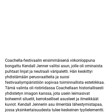
Coachella-festivaalin ensimmäisenä viikonloppuna
bongattu Kendall Jenner valitsi asun, jolle oli ominaista
puhtaat linjat ja neutraali väripaletti. Hän keskittyi
yhdistämään perusvaatteita ja suosi
festivaaliympäristöön sopivaa toiminnallista estetiikkaa.
Tämä valinta oli ristiriidassa Coachellaan historiallisesti
yhdistetyn imagon kanssa, jota usein leimasivat
boheemit siluetit, kerrokselliset asusteet ja ilmeikkäät
kuviot. Kendall Jennerin asu ilmentää lähestymistapaa,
jossa yksinkertaisuudesta tulee keskeinen tyylielementti.