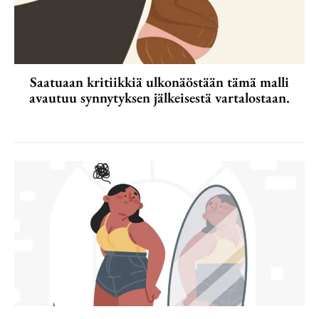
Saatuaan kritiikkiä ulkonäöstään tämä malli
avautuu synnytyksen jälkeisestä vartalostaan.