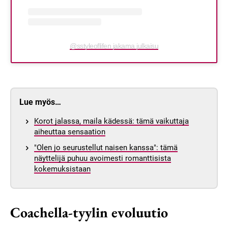
@sstyleoflifen jakama julkaisu
Lue myös…
Korot jalassa, maila kädessä: tämä vaikuttaja
aiheuttaa sensaation
"Olen jo seurustellut naisen kanssa": tämä
näyttelijä puhuu avoimesti romanttisista
kokemuksistaan
Coachella-tyylin evoluutio