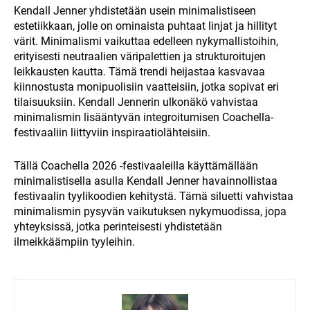
Kendall Jenner yhdistetään usein minimalistiseen
estetiikkaan, jolle on ominaista puhtaat linjat ja hillityt
värit. Minimalismi vaikuttaa edelleen nykymallistoihin,
erityisesti neutraalien väripalettien ja strukturoitujen
leikkausten kautta. Tämä trendi heijastaa kasvavaa
kiinnostusta monipuolisiin vaatteisiin, jotka sopivat eri
tilaisuuksiin. Kendall Jennerin ulkonäkö vahvistaa
minimalismin lisääntyvän integroitumisen Coachella-
festivaaliin liittyviin inspiraatiolähteisiin.
Tällä Coachella 2026 -festivaaleilla käyttämällään
minimalistisella asulla Kendall Jenner havainnollistaa
festivaalin tyylikoodien kehitystä. Tämä siluetti vahvistaa
minimalismin pysyvän vaikutuksen nykymuodissa, jopa
yhteyksissä, jotka perinteisesti yhdistetään
ilmeikkäämpiin tyyleihin.