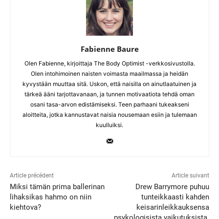
Fabienne Baure
Olen Fabienne, kirjoittaja The Body Optimist -verkkosivustolla.
Olen intohimoinen naisten voimasta maailmassa ja heidän
kyvystään muuttaa sitä. Uskon, että naisilla on ainutlaatuinen ja
tärkeä ääni tarjottavanaan, ja tunnen motivaatiota tehdä oman
osani tasa-arvon edistämiseksi. Teen parhaani tukeakseni
aloitteita, jotka kannustavat naisia nousemaan esiin ja tulemaan
kuulluiksi.
Article précédent
Article suivant
Miksi tämän prima ballerinan
Drew Barrymore puhuu
lihaksikas hahmo on niin
tunteikkaasti kahden
kiehtova?
keisarinleikkauksensa
psykologisista vaikutuksista.