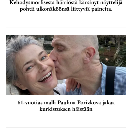
Kehodysmorfisesta häiriöstä kärsinyt näyttelijä
pohtii ulkonäköönsä liittyviä paineita.
61-vuotias malli Paulina Porizkova jakaa
kurkistuksen häistään