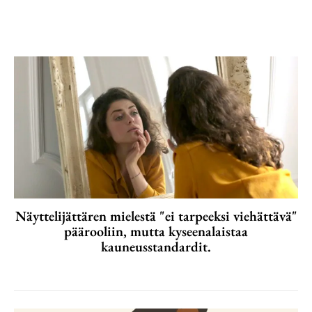
Näyttelijättären mielestä "ei tarpeeksi viehättävä"
päärooliin, mutta kyseenalaistaa
kauneusstandardit.