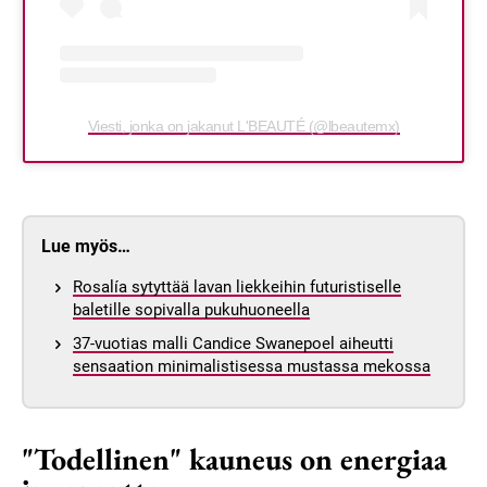
Viesti, jonka on jakanut L'BEAUTÉ (@lbeautemx)
Lue myös…
Rosalía sytyttää lavan liekkeihin futuristiselle
baletille sopivalla pukuhuoneella
37-vuotias malli Candice Swanepoel aiheutti
sensaation minimalistisessa mustassa mekossa
"Todellinen" kauneus on energiaa