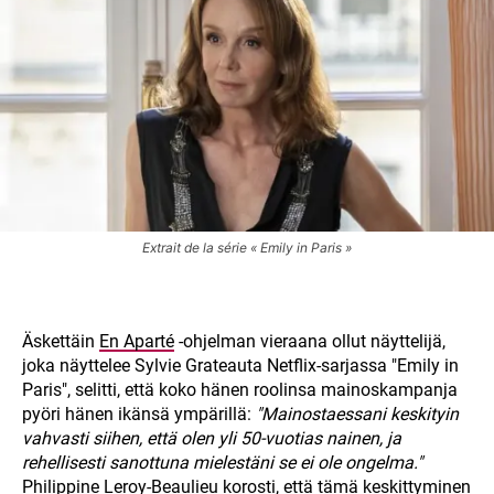
Extrait de la série « Emily in Paris »
Äskettäin
En Aparté
-ohjelman vieraana ollut näyttelijä,
joka näyttelee Sylvie Grateauta Netflix-sarjassa "Emily in
Paris", selitti, että koko hänen roolinsa mainoskampanja
pyöri hänen ikänsä ympärillä:
"Mainostaessani keskityin
vahvasti siihen, että olen yli 50-vuotias nainen, ja
rehellisesti sanottuna mielestäni se ei ole ongelma."
Philippine Leroy-Beaulieu korosti, että tämä keskittyminen