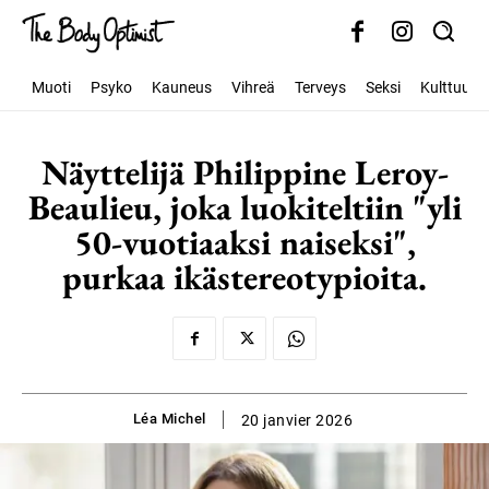
Muoti
Psyko
Kauneus
Vihreä
Terveys
Seksi
Kulttuuri
Näyttelijä Philippine Leroy-
Beaulieu, joka luokiteltiin "yli
50-vuotiaaksi naiseksi",
purkaa ikästereotypioita.
Léa Michel
20 janvier 2026