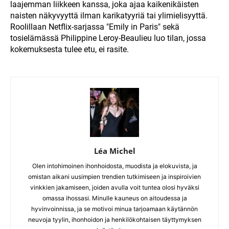
laajemman liikkeen kanssa, joka ajaa kaikenikäisten
naisten näkyvyyttä ilman karikatyyriä tai ylimielisyyttä.
Roolillaan Netflix-sarjassa "Emily in Paris" sekä
tosielämässä Philippine Leroy-Beaulieu luo tilan, jossa
kokemuksesta tulee etu, ei rasite.
Léa Michel
Olen intohimoinen ihonhoidosta, muodista ja elokuvista, ja
omistan aikani uusimpien trendien tutkimiseen ja inspiroivien
vinkkien jakamiseen, joiden avulla voit tuntea olosi hyväksi
omassa ihossasi. Minulle kauneus on aitoudessa ja
hyvinvoinnissa, ja se motivoi minua tarjoamaan käytännön
neuvoja tyylin, ihonhoidon ja henkilökohtaisen täyttymyksen