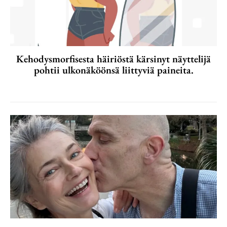
Kehodysmorfisesta häiriöstä kärsinyt näyttelijä
pohtii ulkonäköönsä liittyviä paineita.