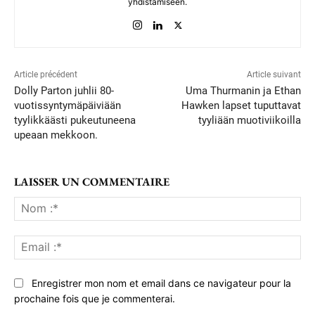
yhdistämiseen.
Article précédent
Article suivant
Dolly Parton juhlii 80-
Uma Thurmanin ja Ethan
vuotissyntymäpäiviään
Hawken lapset tuputtavat
tyylikkäästi pukeutuneena
tyyliään muotiviikoilla
upeaan mekkoon.
LAISSER UN COMMENTAIRE
No
:*
Ema
:*
Enregistrer mon nom et email dans ce navigateur pour la
prochaine fois que je commenterai.