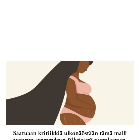
Saatuaan kritiikkiä ulkonäöstään tämä malli
avautuu synnytyksen jälkeisestä vartalostaan.