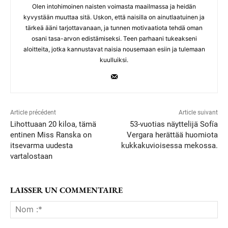
Olen intohimoinen naisten voimasta maailmassa ja heidän
kyvystään muuttaa sitä. Uskon, että naisilla on ainutlaatuinen ja
tärkeä ääni tarjottavanaan, ja tunnen motivaatiota tehdä oman
osani tasa-arvon edistämiseksi. Teen parhaani tukeakseni
aloitteita, jotka kannustavat naisia nousemaan esiin ja tulemaan
kuulluiksi.
Article précédent
Article suivant
Lihottuaan 20 kiloa, tämä
53-vuotias näyttelijä Sofía
entinen Miss Ranska on
Vergara herättää huomiota
itsevarma uudesta
kukkakuvioisessa mekossa.
vartalostaan
LAISSER UN COMMENTAIRE
No
:*