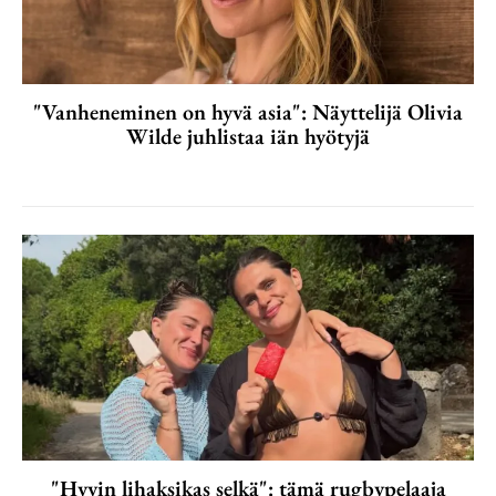
"Vanheneminen on hyvä asia": Näyttelijä Olivia
Wilde juhlistaa iän hyötyjä
"Hyvin lihaksikas selkä": tämä rugbypelaaja