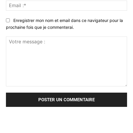
Ema
:*
Enregistrer mon nom et email dans ce navigateur pour la
prochaine fois que je commenterai.
Votre
message
: