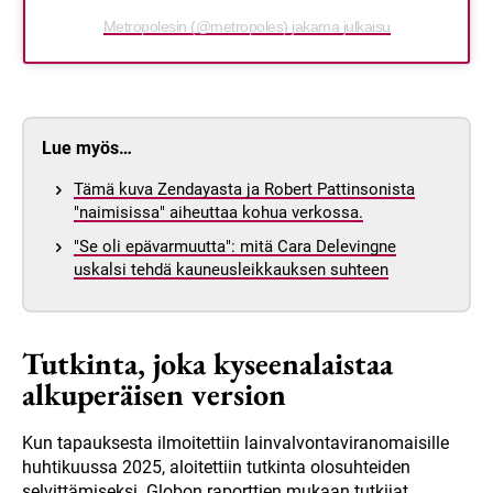
Metropolesin (@metropoles) jakama julkaisu
Lue myös…
Tämä kuva Zendayasta ja Robert Pattinsonista
"naimisissa" aiheuttaa kohua verkossa.
"Se oli epävarmuutta": mitä Cara Delevingne
uskalsi tehdä kauneusleikkauksen suhteen
Tutkinta, joka kyseenalaistaa
alkuperäisen version
Kun tapauksesta ilmoitettiin lainvalvontaviranomaisille
huhtikuussa 2025, aloitettiin tutkinta olosuhteiden
selvittämiseksi. Globon raporttien mukaan tutkijat