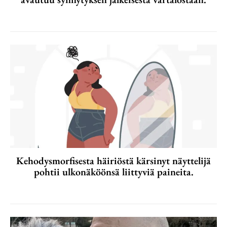
Kehodysmorfisesta häiriöstä kärsinyt näyttelijä
pohtii ulkonäköönsä liittyviä paineita.