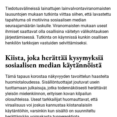
Tiedotusvälineissä lainattujen lainvalvontaviranomaisten
lausuntojen mukaan tutkinta viittaa siihen, että lavastettu
tapahtuma oli motiivina sosiaalisen median
seuraajamäärän laskulle. Viranomaisten mukaan useat
ihmiset saattavat olla osallisina väitetyn välikohtauksen
järjestämisessä. Tutkinta on käynnissä kunkin osallisen
henkilön tarkkojen vastuiden selvittämiseksi.
Kiista, joka herättää kysymyksiä
sosiaalisen median käytännöistä
Tämä tapaus korostaa näkyvyyden tavoittelun haasteita
huomiotaloudessa. Sisällöntuottajat joutuvat usein
tuottamaan julkaisuja, jotka todennäköisesti herättävät
yleisön mielenkiinnon, erityisen kovan kilpailun
olosuhteissa. Useat tarkkailijat huomauttavat, että
viraalisuus voi joskus kannustaa kiistanalaisiin
käytäntöihin, varsinkin kun sisältö on suunniteltu
herättämään voimakasta tunnereaktiota.