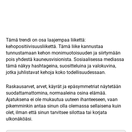
Tämä trendi on osa laajempaa liikettä:
kehopositiivisuusliikettä. Tämä liike kannustaa
tunnustamaan kehon monimuotoisuuden ja siirtymään
pois yhdestä kauneusvisionista. Sosiaalisessa mediassa
tämä näkyy hashtageina, suositteluina ja valokuvina,
jotka juhlistavat kehoja koko todellisuudessaan.
Raskausarvet, arvet, käyrät ja epäsymmetriat näytetään
suodattamattomina, normaaleina osina elämää.
Ajatuksena ei ole mukautua uuteen ihanteeseen, vaan
pikemminkin antaa sinun olla olemassa sellaisena kuin
olet, ilman että sinun tarvitsee silottaa tai korjata
ulkonäköäsi.