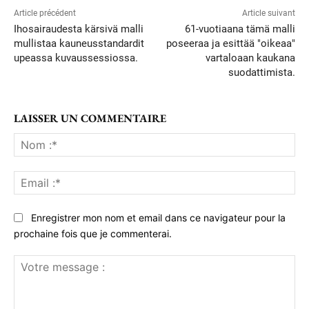
Article précédent
Article suivant
Ihosairaudesta kärsivä malli
61-vuotiaana tämä malli
mullistaa kauneusstandardit
poseeraa ja esittää "oikeaa"
upeassa kuvaussessiossa.
vartaloaan kaukana
suodattimista.
LAISSER UN COMMENTAIRE
No
:*
Ema
:*
Enregistrer mon nom et email dans ce navigateur pour la
prochaine fois que je commenterai.