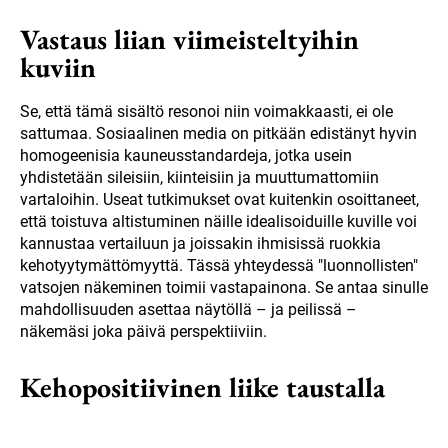
Vastaus liian viimeisteltyihin
kuviin
Se, että tämä sisältö resonoi niin voimakkaasti, ei ole
sattumaa. Sosiaalinen media on pitkään edistänyt hyvin
homogeenisia kauneusstandardeja, jotka usein
yhdistetään sileisiin, kiinteisiin ja muuttumattomiin
vartaloihin. Useat tutkimukset ovat kuitenkin osoittaneet,
että toistuva altistuminen näille idealisoiduille kuville voi
kannustaa vertailuun ja joissakin ihmisissä ruokkia
kehotyytymättömyyttä. Tässä yhteydessä "luonnollisten"
vatsojen näkeminen toimii vastapainona. Se antaa sinulle
mahdollisuuden asettaa näytöllä – ja peilissä –
näkemäsi joka päivä perspektiiviin.
Kehopositiivinen liike taustalla