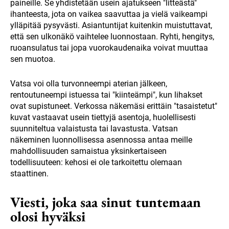
paineille. Se yhdistetään usein ajatukseen "litteästä"
ihanteesta, jota on vaikea saavuttaa ja vielä vaikeampi
ylläpitää pysyvästi. Asiantuntijat kuitenkin muistuttavat,
että sen ulkonäkö vaihtelee luonnostaan. Ryhti, hengitys,
ruoansulatus tai jopa vuorokaudenaika voivat muuttaa
sen muotoa.
Vatsa voi olla turvonneempi aterian jälkeen,
rentoutuneempi istuessa tai "kiinteämpi", kun lihakset
ovat supistuneet. Verkossa näkemäsi erittäin "tasaistetut"
kuvat vastaavat usein tiettyjä asentoja, huolellisesti
suunniteltua valaistusta tai lavastusta. Vatsan
näkeminen luonnollisessa asennossa antaa meille
mahdollisuuden samaistua yksinkertaiseen
todellisuuteen: kehosi ei ole tarkoitettu olemaan
staattinen.
Viesti, joka saa sinut tuntemaan
olosi hyväksi