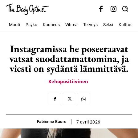
Muoti
Psyko
Kauneus
Vihreä
Terveys
Seksi
Kulttuuri
Instagramissa he poseeraavat
vatsat suodattamattomina, ja
viesti on sydäntä lämmittävä.
Kehopositiivinen
Fabienne Baure
7 avril 2026