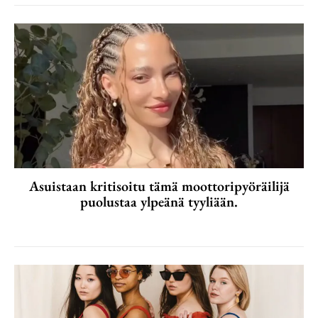
Asuistaan kritisoitu tämä moottoripyöräilijä
puolustaa ylpeänä tyyliään.