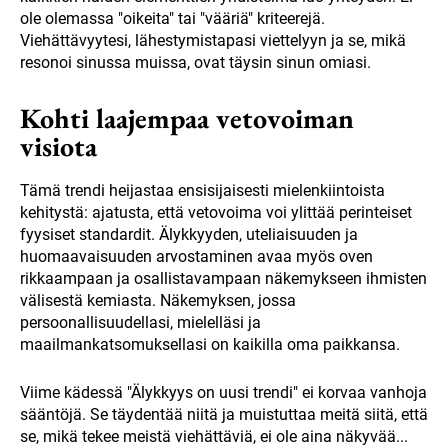
ole olemassa "oikeita" tai "vääriä" kriteerejä.
Viehättävyytesi, lähestymistapasi viettelyyn ja se, mikä
resonoi sinussa muissa, ovat täysin sinun omiasi.
Kohti laajempaa vetovoiman
visiota
Tämä trendi heijastaa ensisijaisesti mielenkiintoista
kehitystä: ajatusta, että vetovoima voi ylittää perinteiset
fyysiset standardit. Älykkyyden, uteliaisuuden ja
huomaavaisuuden arvostaminen avaa myös oven
rikkaampaan ja osallistavampaan näkemykseen ihmisten
välisestä kemiasta. Näkemyksen, jossa
persoonallisuudellasi, mielelläsi ja
maailmankatsomuksellasi on kaikilla oma paikkansa.
Viime kädessä "Älykkyys on uusi trendi" ei korvaa vanhoja
sääntöjä. Se täydentää niitä ja muistuttaa meitä siitä, että
se, mikä tekee meistä viehättäviä, ei ole aina näkyvää...