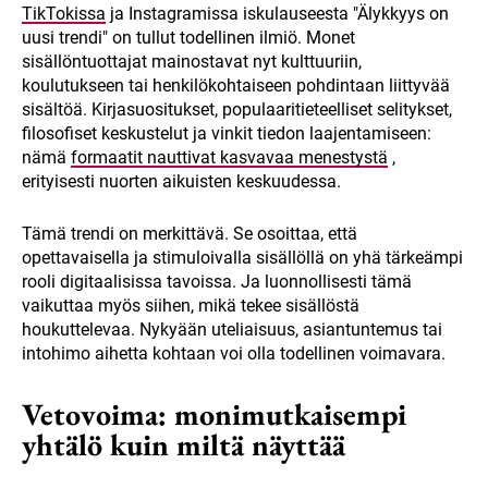
TikTokissa
ja Instagramissa iskulauseesta "Älykkyys on
uusi trendi" on tullut todellinen ilmiö. Monet
sisällöntuottajat mainostavat nyt kulttuuriin,
koulutukseen tai henkilökohtaiseen pohdintaan liittyvää
sisältöä. Kirjasuositukset, populaaritieteelliset selitykset,
filosofiset keskustelut ja vinkit tiedon laajentamiseen:
nämä
formaatit nauttivat kasvavaa menestystä
,
erityisesti nuorten aikuisten keskuudessa.
Tämä trendi on merkittävä. Se osoittaa, että
opettavaisella ja stimuloivalla sisällöllä on yhä tärkeämpi
rooli digitaalisissa tavoissa. Ja luonnollisesti tämä
vaikuttaa myös siihen, mikä tekee sisällöstä
houkuttelevaa. Nykyään uteliaisuus, asiantuntemus tai
intohimo aihetta kohtaan voi olla todellinen voimavara.
Vetovoima: monimutkaisempi
yhtälö kuin miltä näyttää