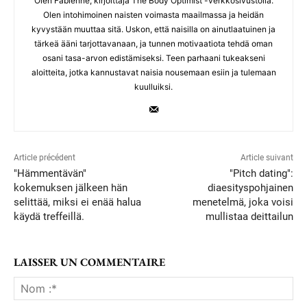
Olen Fabienne, kirjoittaja The Body Optimist -verkkosivustolla.
Olen intohimoinen naisten voimasta maailmassa ja heidän
kyvystään muuttaa sitä. Uskon, että naisilla on ainutlaatuinen ja
tärkeä ääni tarjottavanaan, ja tunnen motivaatiota tehdä oman
osani tasa-arvon edistämiseksi. Teen parhaani tukeakseni
aloitteita, jotka kannustavat naisia nousemaan esiin ja tulemaan
kuulluiksi.
Article précédent
Article suivant
"Hämmentävän"
"Pitch dating":
kokemuksen jälkeen hän
diaesityspohjainen
selittää, miksi ei enää halua
menetelmä, joka voisi
käydä treffeillä.
mullistaa deittailun
LAISSER UN COMMENTAIRE
No
:*