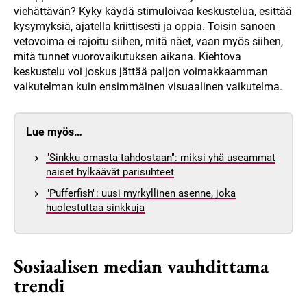
viehättävän? Kyky käydä stimuloivaa keskustelua, esittää
kysymyksiä, ajatella kriittisesti ja oppia. Toisin sanoen
vetovoima ei rajoitu siihen, mitä näet, vaan myös siihen,
mitä tunnet vuorovaikutuksen aikana. Kiehtova
keskustelu voi joskus jättää paljon voimakkaamman
vaikutelman kuin ensimmäinen visuaalinen vaikutelma.
Lue myös…
"Sinkku omasta tahdostaan": miksi yhä useammat
naiset hylkäävät parisuhteet
"Pufferfish": uusi myrkyllinen asenne, joka
huolestuttaa sinkkuja
Sosiaalisen median vauhdittama
trendi