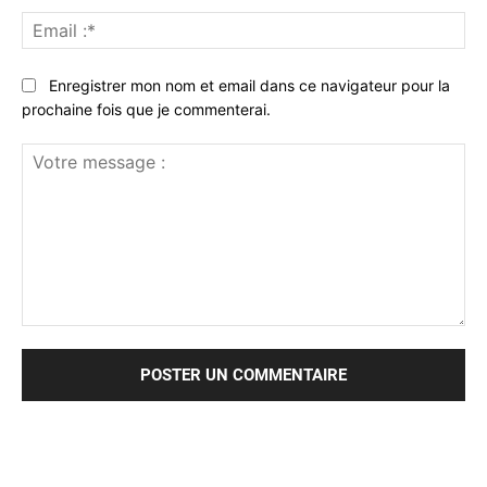
Ema
:*
Enregistrer mon nom et email dans ce navigateur pour la
prochaine fois que je commenterai.
Votre
message
: