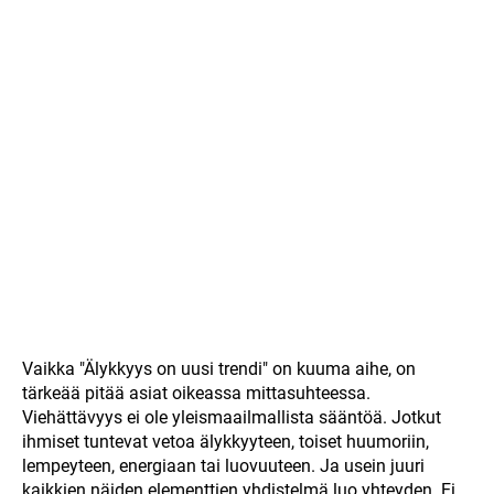
Vaikka "Älykkyys on uusi trendi" on kuuma aihe, on
tärkeää pitää asiat oikeassa mittasuhteessa.
Viehättävyys ei ole yleismaailmallista sääntöä. Jotkut
ihmiset tuntevat vetoa älykkyyteen, toiset huumoriin,
lempeyteen, energiaan tai luovuuteen. Ja usein juuri
kaikkien näiden elementtien yhdistelmä luo yhteyden. Ei