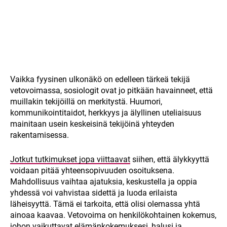
Vaikka fyysinen ulkonäkö on edelleen tärkeä tekijä
vetovoimassa, sosiologit ovat jo pitkään havainneet, että
muillakin tekijöillä on merkitystä. Huumori,
kommunikointitaidot, herkkyys ja älyllinen uteliaisuus
mainitaan usein keskeisinä tekijöinä yhteyden
rakentamisessa.
Jotkut tutkimukset jopa viittaavat
siihen, että älykkyyttä
voidaan pitää yhteensopivuuden osoituksena.
Mahdollisuus vaihtaa ajatuksia, keskustella ja oppia
yhdessä voi vahvistaa sidettä ja luoda erilaista
läheisyyttä. Tämä ei tarkoita, että olisi olemassa yhtä
ainoaa kaavaa. Vetovoima on henkilökohtainen kokemus,
johon vaikuttavat elämänkokemuksesi, halusi ja