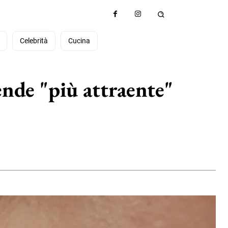
à
Celebrità
Cucina
rende "più attraente"