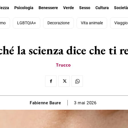
lezza
Psicologia
Benessere
Verde
Sesso
Cultura
Societ
smo
LGBTQIA+
Decorazione
Vita animale
Viaggio
hé la scienza dice che ti 
Trucco
Fabienne Baure
3 mai 2026