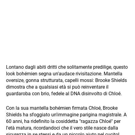
Lontano dagli abiti dritti che solitamente predilige, questo
look bohémien segna un'audace rivisitazione. Mantella
oversize, gonna strutturata, capelli mossi: Brooke Shields
dimostra che a qualsiasi età si può reinventare il
guardaroba con brio, fedele al DNA disinvolto di Chloé.
Con la sua mantella bohémien firmata Chloé, Brooke
Shields ha sfoggiato un'immagine parigina magistrale. A
60 anni, ha ridefinito la cosiddetta "ragazza Chloé" per
l'età matura, ricordandoci che il vero stile nasce dalla
sicurezza in se stessi e da un piccolo aiuto nel cucito!