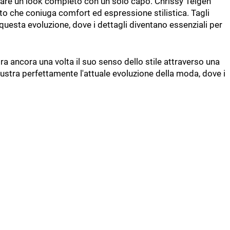
creare un look completo con un solo capo. Chrissy Teigen
to che coniuga comfort ed espressione stilistica. Tagli
questa evoluzione, dove i dettagli diventano essenziali per
a ancora una volta il suo senso dello stile attraverso una
lustra perfettamente l'attuale evoluzione della moda, dove i