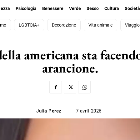
lezza
Psicologia
Benessere
Verde
Sesso
Cultura
Societ
smo
LGBTQIA+
Decorazione
Vita animale
Viaggio
ella americana sta facendo
arancione.
Julia Perez
7 avril 2026