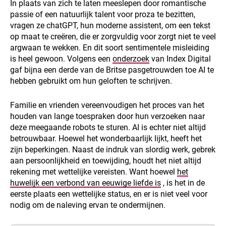
In plaats van zich te laten meeslepen door romantische
passie of een natuurlijk talent voor proza te bezitten,
vragen ze chatGPT, hun moderne assistent, om een tekst
op maat te creëren, die er zorgvuldig voor zorgt niet te veel
argwaan te wekken. En dit soort sentimentele misleiding
is heel gewoon. Volgens een
onderzoek
van Index Digital
gaf bijna een derde van de Britse pasgetrouwden toe AI te
hebben gebruikt om hun geloften te schrijven.
Familie en vrienden vereenvoudigen het proces van het
houden van lange toespraken door hun verzoeken naar
deze meegaande robots te sturen. AI is echter niet altijd
betrouwbaar. Hoewel het wonderbaarlijk lijkt, heeft het
zijn beperkingen. Naast de indruk van slordig werk, gebrek
aan persoonlijkheid en toewijding, houdt het niet altijd
rekening met wettelijke vereisten. Want hoewel
het
huwelijk een verbond van eeuwige liefde is
, is het in de
eerste plaats een wettelijke status, en er is niet veel voor
nodig om de naleving ervan te ondermijnen.