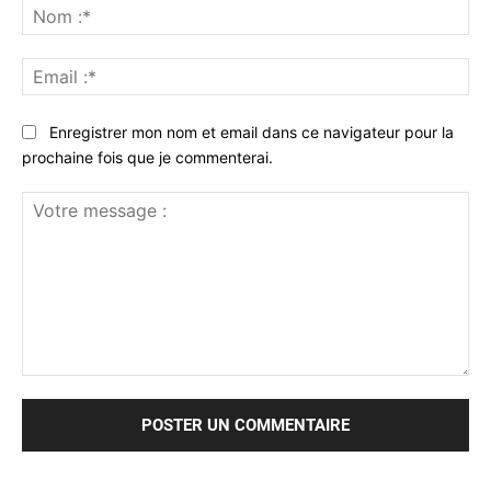
No
:*
Ema
:*
Enregistrer mon nom et email dans ce navigateur pour la
prochaine fois que je commenterai.
Votre
message
: