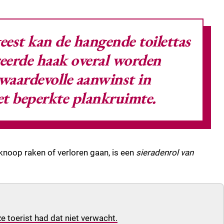
geest kan de
hangende toilettas
reerde haak overal worden
waardevolle aanwinst in
t beperkte plankruimte.
knoop raken of verloren gaan, is een
sieradenrol van
e toerist had dat niet verwacht.