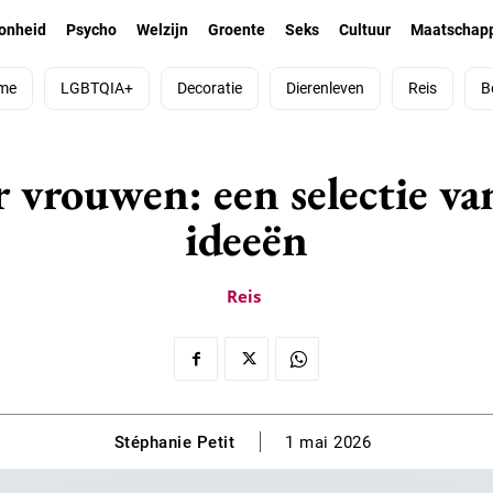
onheid
Psycho
Welzijn
Groente
Seks
Cultuur
Maatschapp
me
LGBTQIA+
Decoratie
Dierenleven
Reis
B
 vrouwen: een selectie va
ideeën
Reis
Stéphanie Petit
1 mai 2026