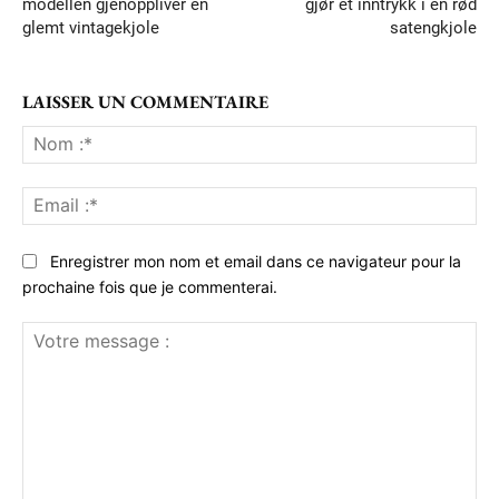
modellen gjenoppliver en
gjør et inntrykk i en rød
glemt vintagekjole
satengkjole
LAISSER UN COMMENTAIRE
No
:*
Ema
:*
Enregistrer mon nom et email dans ce navigateur pour la
prochaine fois que je commenterai.