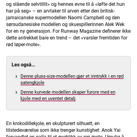
og slående selvtillit» og hennes evne til å «løfte det hun
har på seg» – en arvtaker til arven etter den britisk-
jamaicanske supermodellen Naomi Campbell og den
sørsudanesiske modellen og skuespillerinnen Alek Wek
for en ny generasjon. For Runway Magazine definerer ikke
dette antrekket bare en trend – det «varsler fremtiden for
rød løper-mote».
Les også…
Denne pluss-size-modellen gjør et inntrykk i en rød
satengkjole
Denne kurvede modellen skaper furore med en
kjole med en uventet detalj
En krokodillekjole, en skulpturert silhuett, en
tilstedeværelse som ikke trenger kunstighet: Anok Yai
forvandlet en galla til et øyeblikk av ren mote. Umulig å