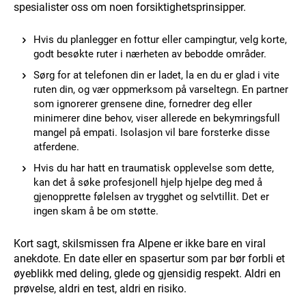
spesialister oss om noen forsiktighetsprinsipper.
Hvis du planlegger en fottur eller campingtur, velg korte,
godt besøkte ruter i nærheten av bebodde områder.
Sørg for at telefonen din er ladet, la en du er glad i vite
ruten din, og vær oppmerksom på varseltegn. En partner
som ignorerer grensene dine, fornedrer deg eller
minimerer dine behov, viser allerede en bekymringsfull
mangel på empati. Isolasjon vil bare forsterke disse
atferdene.
Hvis du har hatt en traumatisk opplevelse som dette,
kan det å søke profesjonell hjelp hjelpe deg med å
gjenopprette følelsen av trygghet og selvtillit. Det er
ingen skam å be om støtte.
Kort sagt, skilsmissen fra Alpene er ikke bare en viral
anekdote. En date eller en spasertur som par bør forbli et
øyeblikk med deling, glede og gjensidig respekt. Aldri en
prøvelse, aldri en test, aldri en risiko.