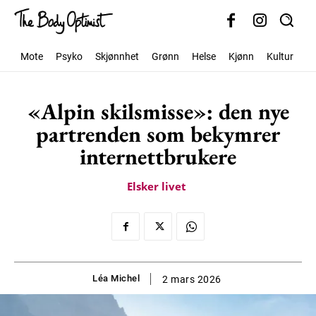
Mote
Psyko
Skjønnhet
Grønn
Helse
Kjønn
Kultur
S
«Alpin skilsmisse»: den nye
partrenden som bekymrer
internettbrukere
Elsker livet
Léa Michel
2 mars 2026