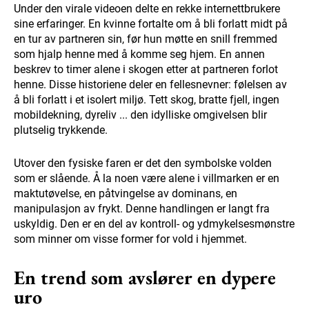
Under den virale videoen delte en rekke internettbrukere
sine erfaringer. En kvinne fortalte om å bli forlatt midt på
en tur av partneren sin, før hun møtte en snill fremmed
som hjalp henne med å komme seg hjem. En annen
beskrev to timer alene i skogen etter at partneren forlot
henne. Disse historiene deler en fellesnevner: følelsen av
å bli forlatt i et isolert miljø. Tett skog, bratte fjell, ingen
mobildekning, dyreliv ... den idylliske omgivelsen blir
plutselig trykkende.
Utover den fysiske faren er det den symbolske volden
som er slående. Å la noen være alene i villmarken er en
maktutøvelse, en påtvingelse av dominans, en
manipulasjon av frykt. Denne handlingen er langt fra
uskyldig. Den er en del av kontroll- og ydmykelsesmønstre
som minner om visse former for vold i hjemmet.
En trend som avslører en dypere
uro