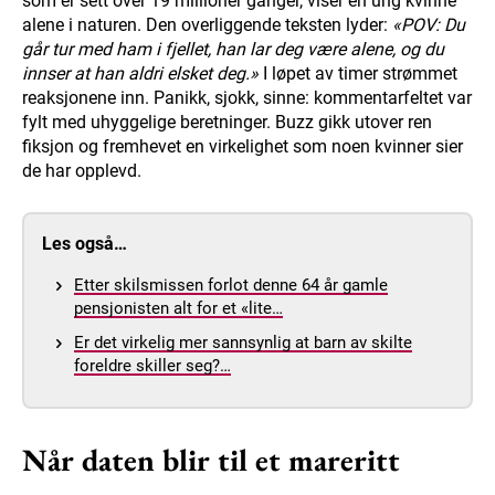
som er sett over 19 millioner ganger, viser en ung kvinne
alene i naturen. Den overliggende teksten lyder:
«POV: Du
går tur med ham i fjellet, han lar deg være alene, og du
innser at han aldri elsket deg.»
I løpet av timer strømmet
reaksjonene inn. Panikk, sjokk, sinne: kommentarfeltet var
fylt med uhyggelige beretninger. Buzz gikk utover ren
fiksjon og fremhevet en virkelighet som noen kvinner sier
de har opplevd.
Les også…
Etter skilsmissen forlot denne 64 år gamle
pensjonisten alt for et «lite…
Er det virkelig mer sannsynlig at barn av skilte
foreldre skiller seg?…
Når daten blir til et mareritt