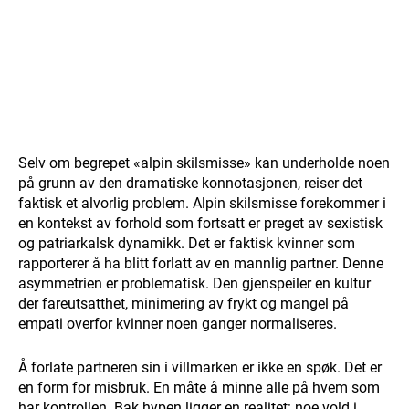
Selv om begrepet «alpin skilsmisse» kan underholde noen
på grunn av den dramatiske konnotasjonen, reiser det
faktisk et alvorlig problem. Alpin skilsmisse forekommer i
en kontekst av forhold som fortsatt er preget av sexistisk
og patriarkalsk dynamikk. Det er faktisk kvinner som
rapporterer å ha blitt forlatt av en mannlig partner. Denne
asymmetrien er problematisk. Den gjenspeiler en kultur
der fareutsatthet, minimering av frykt og mangel på
empati overfor kvinner noen ganger normaliseres.
Å forlate partneren sin i villmarken er ikke en spøk. Det er
en form for misbruk. En måte å minne alle på hvem som
har kontrollen. Bak hypen ligger en realitet: noe vold i