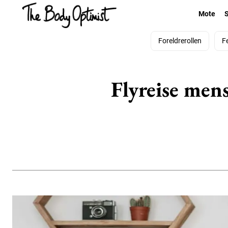
Mote
Foreldrerollen
F
Flyreise mens