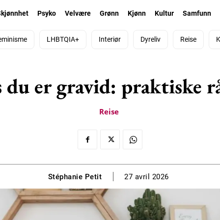
Skjønnhet
Psyko
Velvære
Grønn
Kjønn
Kultur
Samfunn
eminisme
LHBTQIA+
Interiør
Dyreliv
Reise
K
 du er gravid: praktiske r
Reise
Stéphanie Petit
27 avril 2026