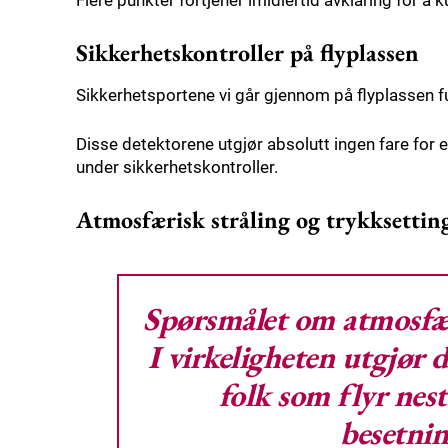
Flere punkter fortjener imidlertid avklaring for å k
Sikkerhetskontroller på flyplassen
Sikkerhetsportene vi går gjennom på flyplassen
Disse detektorene utgjør absolutt ingen fare for e
under sikkerhetskontroller.
Atmosfærisk stråling og trykksettin
Spørsmålet om
atmosfær
I virkeligheten utgjør d
folk som flyr nest
besetni