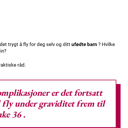
et trygt å fly for deg selv og ditt
ufødte barn
? Hvilke
din?
aktiske råd.
mplikasjoner er det fortsatt
 fly under graviditet
frem til
uke 36
.