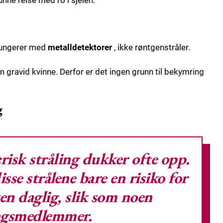
unne reise med ro i sjelen.
 fungerer med
metalldetektorer
, ikke røntgenstråler.
n gravid kvinne. Derfor er det ingen grunn til bekymring
g
isk stråling
dukker ofte opp.
isse strålene bare en risiko for
en daglig, slik som noen
ngsmedlemmer.