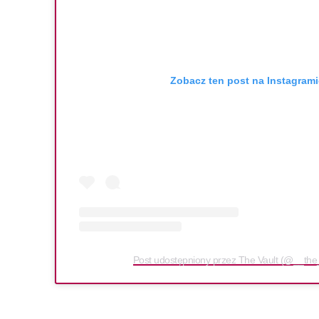
Zobacz ten post na Instagrami
Post udostępniony przez The Vault (@__the