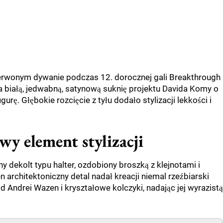
zerwonym dywanie podczas 12. dorocznej gali Breakthrough
a białą, jedwabną, satynową suknię projektu Davida Komy o
urę. Głębokie rozcięcie z tyłu dodało stylizacji lekkości i
wy element stylizacji
 dekolt typu halter, ozdobiony broszką z klejnotami i
n architektoniczny detal nadał kreacji niemal rzeźbiarski
od Andrei Wazen i kryształowe kolczyki, nadając jej wyrazistą