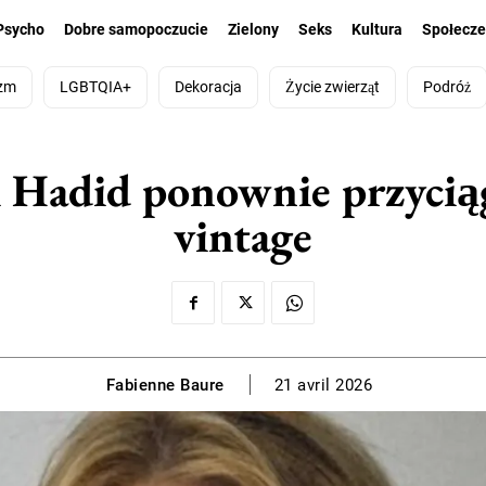
Psycho
Dobre samopoczucie
Zielony
Seks
Kultura
Społecz
zm
LGBTQIA+
Dekoracja
Życie zwierząt
Podróż
 Hadid ponownie przycią
vintage
Fabienne Baure
21 avril 2026