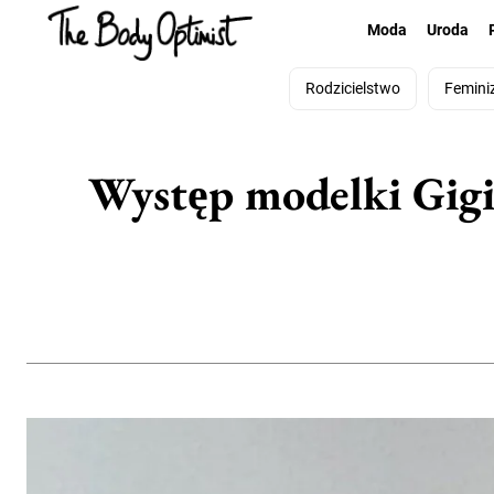
Moda
Uroda
Rodzicielstwo
Femini
Występ modelki Gigi