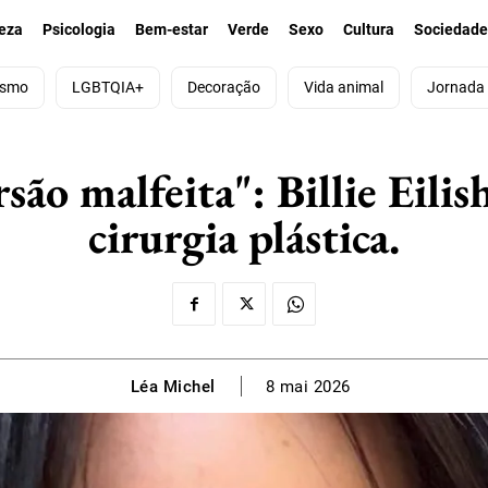
eza
Psicologia
Bem-estar
Verde
Sexo
Cultura
Sociedad
ismo
LGBTQIA+
Decoração
Vida animal
Jornada
ão malfeita": Billie Eilis
cirurgia plástica.
Léa Michel
8 mai 2026