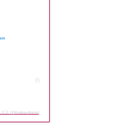
ram
🌞🌛 (@makeuptania)