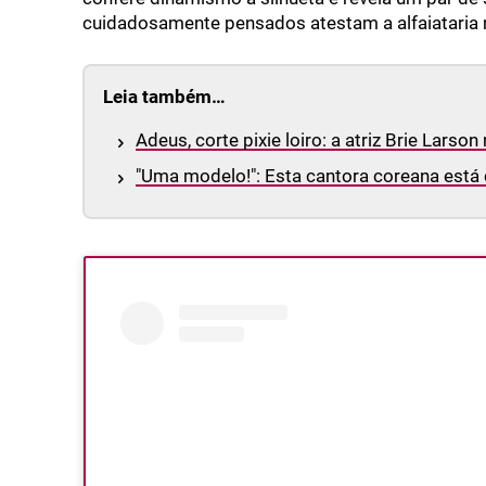
cuidadosamente pensados atestam a alfaiataria 
Leia também…
Adeus, corte pixie loiro: a atriz Brie Lars
"Uma modelo!": Esta cantora coreana está