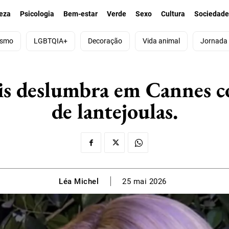
eza
Psicologia
Bem-estar
Verde
Sexo
Cultura
Sociedad
ismo
LGBTQIA+
Decoração
Vida animal
Jornada
is deslumbra em Cannes 
de lantejoulas.
Léa Michel
25 mai 2026