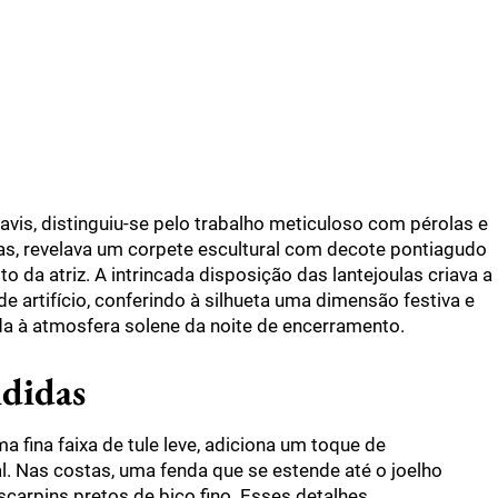
avis, distinguiu-se pelo trabalho meticuloso com pérolas e
ças, revelava um corpete escultural com decote pontiagudo
o da atriz. A intrincada disposição das lantejoulas criava a
 artifício, conferindo à silhueta uma dimensão festiva e
a à atmosfera solene da noite de encerramento.
ididas
a fina faixa de tule leve, adiciona um toque de
 Nas costas, uma fenda que se estende até o joelho
scarpins pretos de bico fino. Esses detalhes