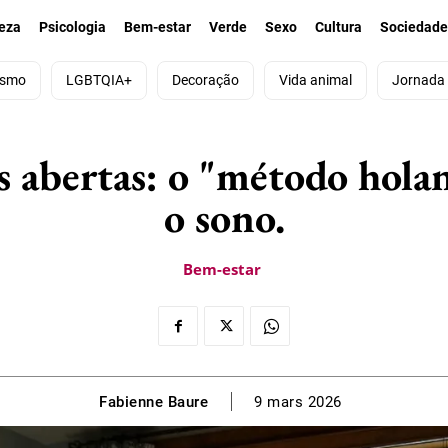
eza
Psicologia
Bem-estar
Verde
Sexo
Cultura
Sociedad
ismo
LGBTQIA+
Decoração
Vida animal
Jornada
s abertas: o "método hola
o sono.
Bem-estar
Fabienne Baure
9 mars 2026