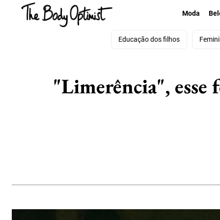
Moda
Bel
Educação dos filhos
Femin
"Limerência", esse