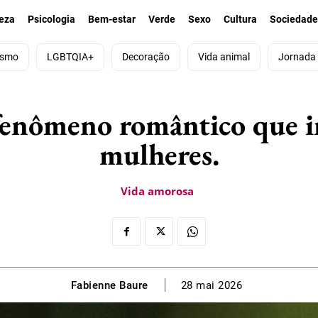
eza
Psicologia
Bem-estar
Verde
Sexo
Cultura
Sociedad
ismo
LGBTQIA+
Decoração
Vida animal
Jornada
 fenômeno romântico que in
mulheres.
Vida amorosa
Fabienne Baure
28 mai 2026