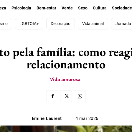
eza
Psicologia
Bem-estar
Verde
Sexo
Cultura
Sociedad
ismo
LGBTQIA+
Decoração
Vida animal
Jornada
to pela família: como rea
relacionamento
Vida amorosa
Émilie Laurent
4 mai 2026