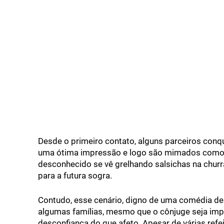
Desde o primeiro contato, alguns parceiros con
uma ótima impressão e logo são mimados como f
desconhecido se vê grelhando salsichas na churr
para a futura sogra.
Contudo, esse cenário, digno de uma comédia de
algumas famílias, mesmo que o cônjuge seja impe
desconfiança do que afeto. Apesar de várias ref