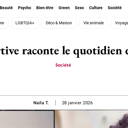
Beauté
Psycho
Bien-être
Green
Sexo
Culture
Société
me
LGBTQIA+
Déco & Maison
Vie animale
Voyag
tive raconte le quotidien 
Société
Naila T.
28 janvier 2026