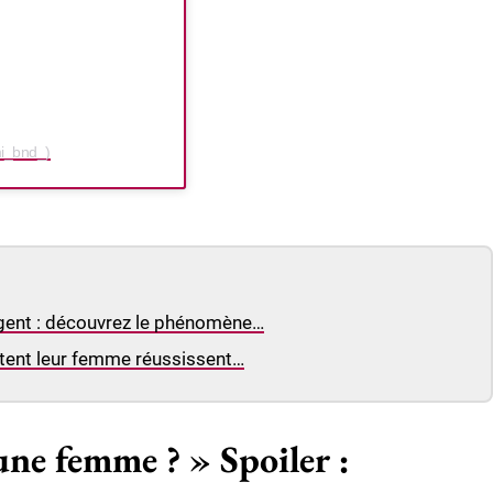
mi_bnd_)
rgent : découvrez le phénomène…
utent leur femme réussissent…
 une femme ? » Spoiler :