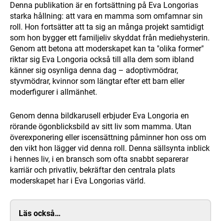
Denna publikation är en fortsättning på Eva Longorias
starka hållning: att vara en mamma som omfamnar sin
roll. Hon fortsätter att ta sig an många projekt samtidigt
som hon bygger ett familjeliv skyddat från mediehysterin.
Genom att betona att moderskapet kan ta "olika former"
riktar sig Eva Longoria också till alla dem som ibland
känner sig osynliga denna dag – adoptivmödrar,
styvmödrar, kvinnor som längtar efter ett barn eller
moderfigurer i allmänhet.
Genom denna bildkarusell erbjuder Eva Longoria en
rörande ögonblicksbild av sitt liv som mamma. Utan
överexponering eller iscensättning påminner hon oss om
den vikt hon lägger vid denna roll. Denna sällsynta inblick
i hennes liv, i en bransch som ofta snabbt separerar
karriär och privatliv, bekräftar den centrala plats
moderskapet har i Eva Longorias värld.
Läs också…