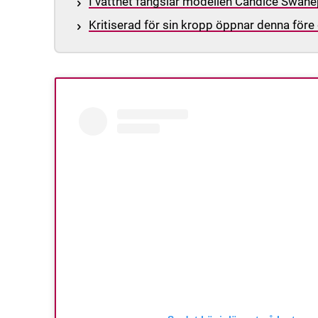
I vattnet fängslar modellen Candice Swanepo
Kritiserad för sin kropp öppnar denna för