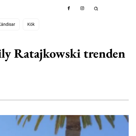
Kändisar
Kök
ily Ratajkowski trenden