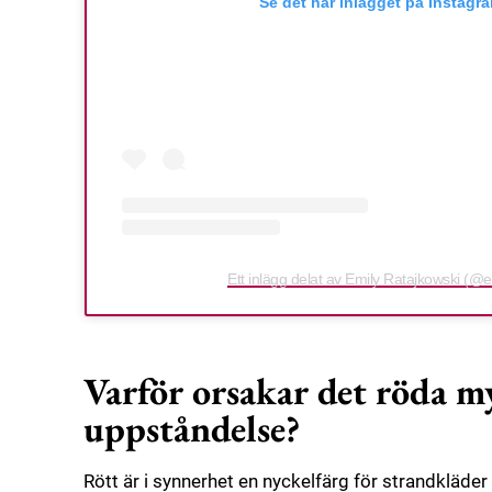
Se det här inlägget på Instagr
Ett inlägg delat av Emily Ratajkowski (@
Varför orsakar det röda my
uppståndelse?
Rött är i synnerhet en nyckelfärg för strandkläder