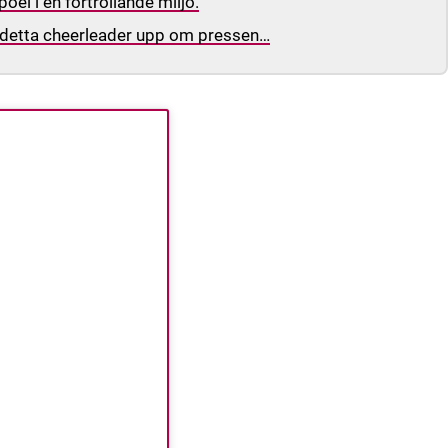
el i en förtrollande miljö.
e detta cheerleader upp om pressen…