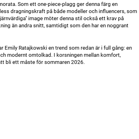
morata. Som ett one-piece-plagg ger denna färg en
r dess dragningskraft på både modeller och influencers, som
tjärnvärdiga" image möter denna stil också ett krav på
ning än andra snitt, samtidigt som den har en noggrant
Emily Ratajkowski en trend som redan är i full gång: en
 och modernt omtolkad. I korsningen mellan komfort,
 att bli ett måste för sommaren 2026.