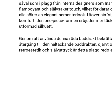
såväl som i plagg från interna designers som Ina
flamboyant och självsäker touch, vilket förklara
alla söker en elegant semesterlook. Utöver sin "s
komfort: den one-piece-formen erbjuder mer täck
utformad silhuett.
Genom att använda denna röda baddräkt bekräftar 
återgång till den heltäckande baddräkten, djärvt
retroestetik och självuttryck är detta plagg redo