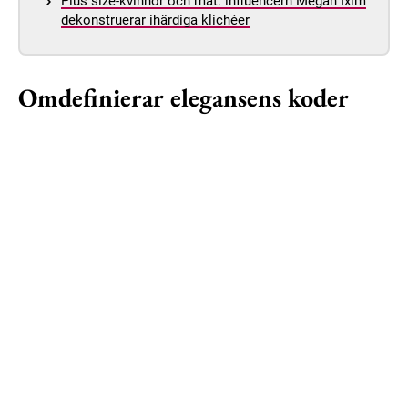
Plus size-kvinnor och mat: influencern Megan Ixim
dekonstruerar ihärdiga klichéer
Omdefinierar elegansens koder