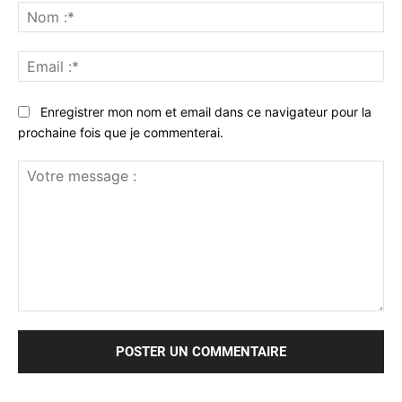
No
:*
Ema
:*
Enregistrer mon nom et email dans ce navigateur pour la
prochaine fois que je commenterai.
Votre
message
: