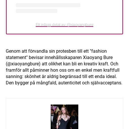
Ett inlägg delat av @xiaoyangbure
Genom att förvandla sin protesben till ett "fashion
statement" bevisar innehållsskaparen Xiaoyang Bure
(@xiaoyangbure) att olikhet kan bli en kreativ kraft. Och
framför allt påminner hon oss om en enkel men kraftfull
sanning: skönhet är aldrig begränsad till ett enda ideal.
Den bygger på mångfald, autenticitet och självacceptans.