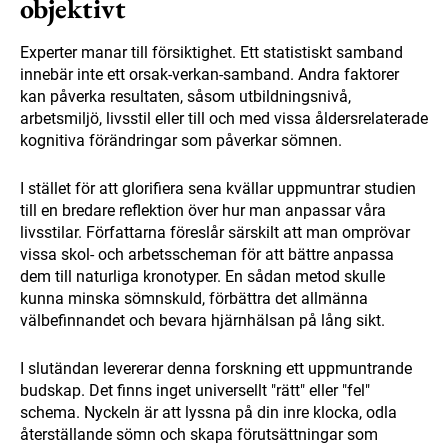
objektivt
Experter manar till försiktighet. Ett statistiskt samband
innebär inte ett orsak-verkan-samband. Andra faktorer
kan påverka resultaten, såsom utbildningsnivå,
arbetsmiljö, livsstil eller till och med vissa åldersrelaterade
kognitiva förändringar som påverkar sömnen.
I stället för att glorifiera sena kvällar uppmuntrar studien
till en bredare reflektion över hur man anpassar våra
livsstilar. Författarna föreslår särskilt att man omprövar
vissa skol- och arbetsscheman för att bättre anpassa
dem till naturliga kronotyper. En sådan metod skulle
kunna minska sömnskuld, förbättra det allmänna
välbefinnandet och bevara hjärnhälsan på lång sikt.
I slutändan levererar denna forskning ett uppmuntrande
budskap. Det finns inget universellt "rätt" eller "fel"
schema. Nyckeln är att lyssna på din inre klocka, odla
återställande sömn och skapa förutsättningar som