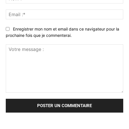
:*
Ema
:*
Enregistrer mon nom et email dans ce navigateur pour la
prochaine fois que je commenterai.
Votre
message
: