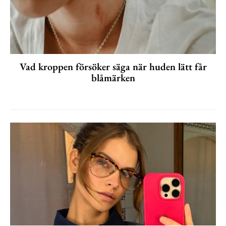
Vad kroppen försöker säga när huden lätt får
blåmärken