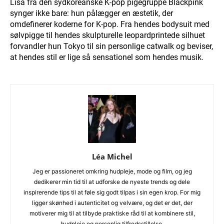
Lisa fra den sydkoreanske K-pop pigegruppe Blackpink
synger ikke bare: hun pålægger en æstetik, der
omdefinerer koderne for K-pop. Fra hendes bodysuit med
sølvpigge til hendes skulpturelle leopardprintede silhuet
forvandler hun Tokyo til sin personlige catwalk og beviser,
at hendes stil er lige så sensationel som hendes musik.
Léa Michel
Jeg er passioneret omkring hudpleje, mode og film, og jeg
dedikerer min tid til at udforske de nyeste trends og dele
inspirerende tips til at føle sig godt tilpas i sin egen krop. For mig
ligger skønhed i autenticitet og velvære, og det er det, der
motiverer mig til at tilbyde praktiske råd til at kombinere stil,
hudpleje og personlig tilfredsstillelse.