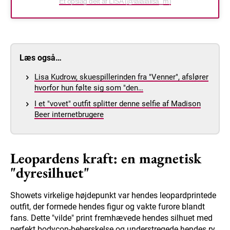
Et opslag delt af LISA (@lalalalisa_m)
Læs også…
Lisa Kudrow, skuespillerinden fra "Venner", afslører
hvorfor hun følte sig som "den…
I et "vovet" outfit splitter denne selfie af Madison
Beer internetbrugere
Leopardens kraft: en magnetisk
"dyresilhuet"
Showets virkelige højdepunkt var hendes leopardprintede
outfit, der formede hendes figur og vakte furore blandt
fans. Dette "vilde" print fremhævede hendes silhuet med
perfekt bodycon-beherskelse og understregede hendes ry