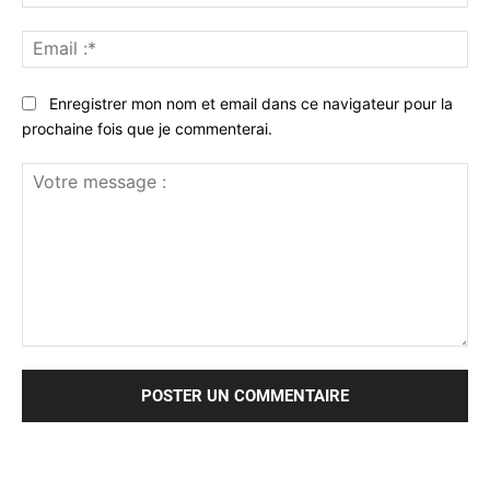
:*
Ema
:*
Enregistrer mon nom et email dans ce navigateur pour la
prochaine fois que je commenterai.
Votre
message
: