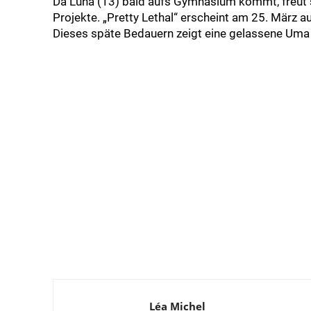
Da Luna (13) bald aufs Gymnasium kommt, freut 
Projekte. „Pretty Lethal“ erscheint am 25. März 
Dieses späte Bedauern zeigt eine gelassene Uma T
Léa Michel