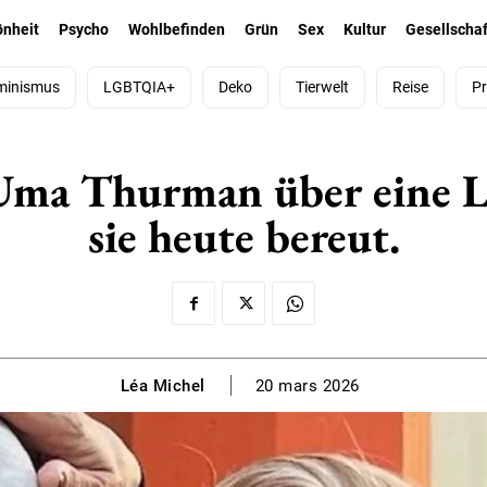
önheit
Psycho
Wohlbefinden
Grün
Sex
Kultur
Gesellschaf
minismus
LGBTQIA+
Deko
Tierwelt
Reise
Pr
 Uma Thurman über eine L
sie heute bereut.
Léa Michel
20 mars 2026