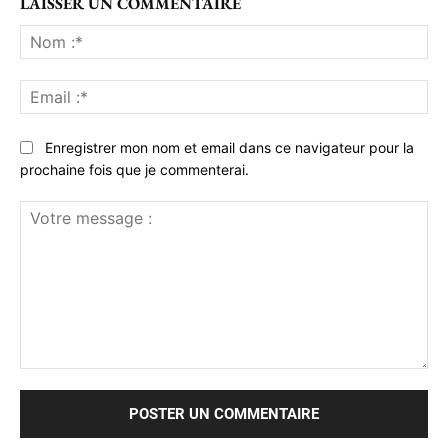
LAISSER UN COMMENTAIRE
No
:*
Ema
:*
Enregistrer mon nom et email dans ce navigateur pour la
prochaine fois que je commenterai.
Votre
message
: