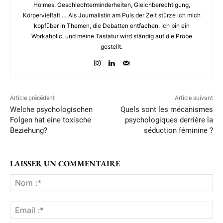
Holmes. Geschlechterminderheiten, Gleichberechtigung,
Körpervielfalt … Als Journalistin am Puls der Zeit stürze ich mich
kopfüber in Themen, die Debatten entfachen. Ich bin ein
Workaholic, und meine Tastatur wird ständig auf die Probe
gestellt.
Article précédent
Article suivant
Welche psychologischen
Quels sont les mécanismes
Folgen hat eine toxische
psychologiques derrière la
Beziehung?
séduction féminine ?
LAISSER UN COMMENTAIRE
No
:*
Ema
:*