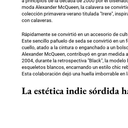
a principios de la década de 2000 por el diseñad
moda Alexander McQueen, la calavera se convirti
colección primavera-verano titulada "Irere", inspi
con calaveras.
Rápidamente se convirtió en un accesorio de cul
Este sencillo pañuelo de seda se convirtió en un 
cuello, atado a la cintura o enganchado a un bol
Alexander McQueen, contribuyó en gran medida a c
2004, durante la retrospectiva "Black", la modelo
esqueletos blancos, encarnando un estilo chic re
Esta colaboración dejó una huella imborrable en la
La estética indie sórdida h