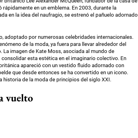
or británico Lee Alexander McQueen, fundador de la casa de
ó rápidamente en un emblema. En 2003, durante la
rada en la idea del naufragio, se estrenó el pañuelo adornado
to, adoptado por numerosas celebridades internacionales.
fenómeno de la moda, ya fuera para llevar alrededor del
so. La imagen de Kate Moss, asociada al mundo de
onsolidar esta estética en el imaginario colectivo. En
 británica apareció con un vestido fluido adornado con
belde que desde entonces se ha convertido en un icono.
 historia de la moda de principios del siglo XXI.
a vuelto