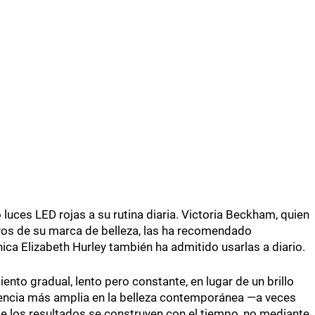
 luces LED rojas a su rutina diaria. Victoria Beckham, quien
tivos de su marca de belleza, las ha recomendado
nica Elizabeth Hurley también ha admitido usarlas a diario.
nto gradual, lento pero constante, en lugar de un brillo
ndencia más amplia en la belleza contemporánea —a veces
de los resultados se construyen con el tiempo, no mediante