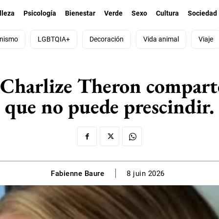
lleza
Psicología
Bienestar
Verde
Sexo
Cultura
Sociedad
nismo
LGBTQIA+
Decoración
Vida animal
Viaje
z Charlize Theron comparte 
que no puede prescindir.
Fabienne Baure
8 juin 2026