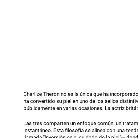
Charlize Theron no es la única que ha incorporado
ha convertido su piel en uno de los sellos distin
públicamente en varias ocasiones. La actriz britá
Las tres comparten un enfoque común: un tratamie
instantáneo. Esta filosofía se alinea con una te
llamada "inversión en el cuidado de la piel"— don