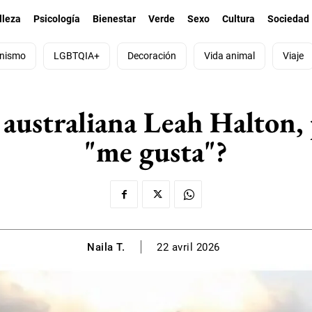
lleza
Psicología
Bienestar
Verde
Sexo
Cultura
Sociedad
nismo
LGBTQIA+
Decoración
Vida animal
Viaje
 australiana Leah Halton,
"me gusta"?
Naila T.
22 avril 2026