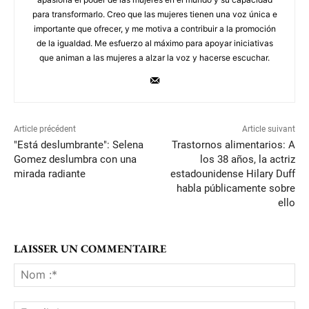
para transformarlo. Creo que las mujeres tienen una voz única e
importante que ofrecer, y me motiva a contribuir a la promoción
de la igualdad. Me esfuerzo al máximo para apoyar iniciativas
que animan a las mujeres a alzar la voz y hacerse escuchar.
Article précédent
Article suivant
"Está deslumbrante": Selena
Trastornos alimentarios: A
Gomez deslumbra con una
los 38 años, la actriz
mirada radiante
estadounidense Hilary Duff
habla públicamente sobre
ello
LAISSER UN COMMENTAIRE
No
:*
Ema