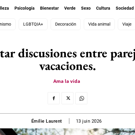
lleza
Psicología
Bienestar
Verde
Sexo
Cultura
Sociedad
nismo
LGBTQIA+
Decoración
Vida animal
Viaje
itar discusiones entre parej
vacaciones.
Ama la vida
Émilie Laurent
13 juin 2026