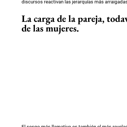
discursos reactivan las jerarquías más arraigadas
La carga de la pareja, tod
de las mujeres.
El sesgo más llamativo es también el más revelad