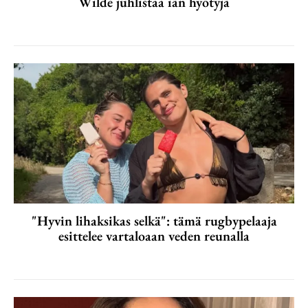
Wilde juhlistaa iän hyötyjä
"Hyvin lihaksikas selkä": tämä rugbypelaaja
esittelee vartaloaan veden reunalla