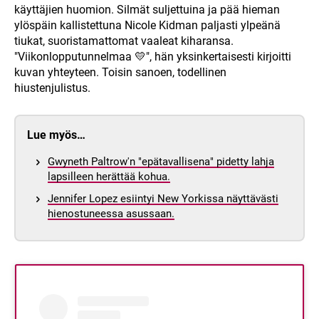
käyttäjien huomion. Silmät suljettuina ja pää hieman
ylöspäin kallistettuna Nicole Kidman paljasti ylpeänä
tiukat, suoristamattomat vaaleat kiharansa.
"Viikonlopputunnelmaa 💛", hän yksinkertaisesti kirjoitti
kuvan yhteyteen. Toisin sanoen, todellinen
hiustenjulistus.
Lue myös…
Gwyneth Paltrow'n "epätavallisena" pidetty lahja
lapsilleen herättää kohua.
Jennifer Lopez esiintyi New Yorkissa näyttävästi
hienostuneessa asussaan.