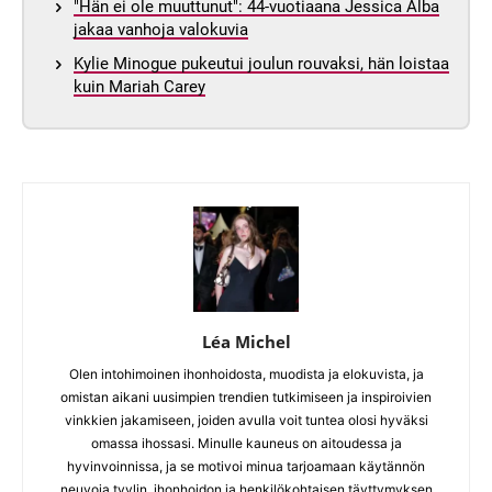
"Hän ei ole muuttunut": 44-vuotiaana Jessica Alba
jakaa vanhoja valokuvia
Kylie Minogue pukeutui joulun rouvaksi, hän loistaa
kuin Mariah Carey
Léa Michel
Olen intohimoinen ihonhoidosta, muodista ja elokuvista, ja
omistan aikani uusimpien trendien tutkimiseen ja inspiroivien
vinkkien jakamiseen, joiden avulla voit tuntea olosi hyväksi
omassa ihossasi. Minulle kauneus on aitoudessa ja
hyvinvoinnissa, ja se motivoi minua tarjoamaan käytännön
neuvoja tyylin, ihonhoidon ja henkilökohtaisen täyttymyksen