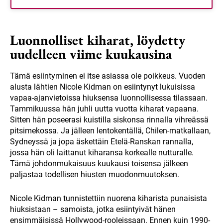
Luonnolliset kiharat, löydetty
uudelleen viime kuukausina
Tämä esiintyminen ei itse asiassa ole poikkeus. Vuoden
alusta lähtien Nicole Kidman on esiintynyt lukuisissa
vapaa-ajanvietoissa hiuksensa luonnollisessa tilassaan.
Tammikuussa hän juhli uutta vuotta kiharat vapaana.
Sitten hän poseerasi kuistilla siskonsa rinnalla vihreässä
pitsimekossa. Ja jälleen lentokentällä, Chilen-matkallaan,
Sydneyssä ja jopa äskettäin Etelä-Ranskan rannalla,
jossa hän oli laittanut kiharansa korkealle nutturalle.
Tämä johdonmukaisuus kuukausi toisensa jälkeen
paljastaa todellisen hiusten muodonmuutoksen.
Nicole Kidman tunnistettiin nuorena kiharista punaisista
hiuksistaan – samoista, jotka esiintyivät hänen
ensimmäisissä Hollywood-rooleissaan. Ennen kuin 1990-