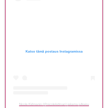
Katso tämä postaus Instagramissa
Nicole Kidmanin (@nicolekidman) jakama julkaisu