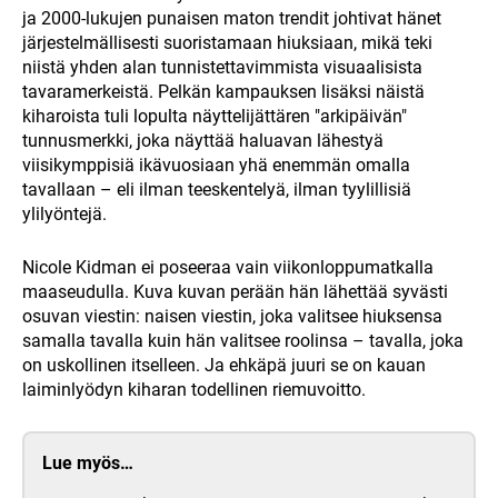
ja 2000-lukujen punaisen maton trendit johtivat hänet
järjestelmällisesti suoristamaan hiuksiaan, mikä teki
niistä yhden alan tunnistettavimmista visuaalisista
tavaramerkeistä. Pelkän kampauksen lisäksi näistä
kiharoista tuli lopulta näyttelijättären "arkipäivän"
tunnusmerkki, joka näyttää haluavan lähestyä
viisikymppisiä ikävuosiaan yhä enemmän omalla
tavallaan – eli ilman teeskentelyä, ilman tyylillisiä
ylilyöntejä.
Nicole Kidman ei poseeraa vain viikonloppumatkalla
maaseudulla. Kuva kuvan perään hän lähettää syvästi
osuvan viestin: naisen viestin, joka valitsee hiuksensa
samalla tavalla kuin hän valitsee roolinsa – tavalla, joka
on uskollinen itselleen. Ja ehkäpä juuri se on kauan
laiminlyödyn kiharan todellinen riemuvoitto.
Lue myös…