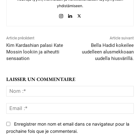
yhdistämiseen.
Article précédent
Article suivant
Kim Kardashian palasi Kate
Bella Hadid kokeilee
Mossin lookiin ja aiheutti
uudelleen alusmekkoaan
sensaation
uudella hiusvärillä.
LAISSER UN COMMENTAIRE
No
:*
Ema
:*
Enregistrer mon nom et email dans ce navigateur pour la
prochaine fois que je commenterai.