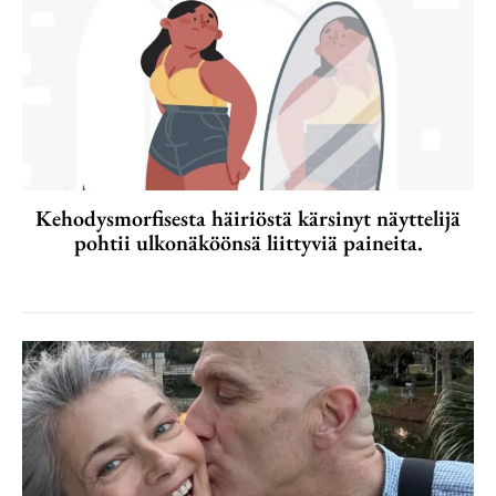
Kehodysmorfisesta häiriöstä kärsinyt näyttelijä
pohtii ulkonäköönsä liittyviä paineita.