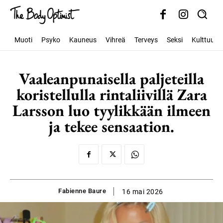
Muoti
Psyko
Kauneus
Vihreä
Terveys
Seksi
Kulttuuri
Vaaleanpunaisella paljeteilla
koristellulla rintaliivillä Zara
Larsson luo tyylikkään ilmeen
ja tekee sensaation.
Fabienne Baure
16 mai 2026