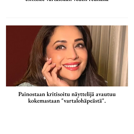
Painostaan kritisoitu näyttelijä avautuu
kokemastaan "vartalohäpeästä".