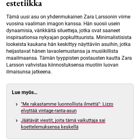
estetiikka
Tämä uusi asu on yhdenmukainen Zara Larssonin viime
vuosina vaaliman imagon kanssa. Hän suosii usein
dynaamisia, värikkäitä siluetteja, jotka ovat saaneet
inspiraationsa nykyajan popkulttuurista. Minimalistisista
lookeista kaukana hän keskittyy näyttäviin asuihin, jotka
heijastavat hänen lavaolemustansa ja musiikillista
maailmaansa. Tämän tyyppisten postausten kautta Zara
Larsson vahvistaa kiinnostuksensa muotiin luovan
ilmaisunsa jatkeena.
Lue myös…
"Me rakastamme luonnollista ilmettä": Lizzo
elvyttää vintage-ranta-asun
Jäätävät viestit, joita tämä vaikuttaja sai
koettelemuksensa keskellä