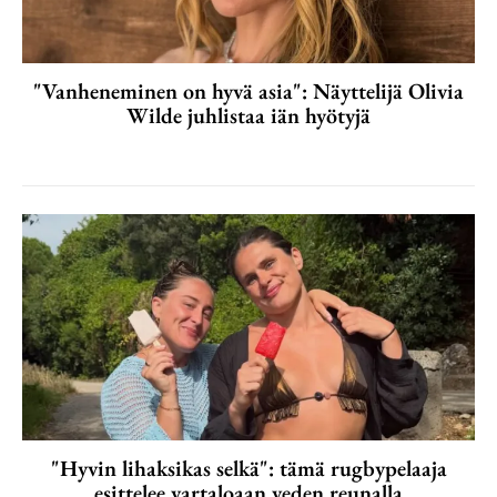
"Vanheneminen on hyvä asia": Näyttelijä Olivia
Wilde juhlistaa iän hyötyjä
"Hyvin lihaksikas selkä": tämä rugbypelaaja
esittelee vartaloaan veden reunalla