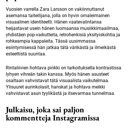
Vuosien varrella Zara Larsson on vakiinnuttanut
asemansa taiteilijana, jolla on hyvin omaleimainen
visuaalinen identiteetti. Hänen vaatevalintansa
heijastavat usein hänen luomaansa musiikkimaailmaa,
yhdistäen pop-vaikutteita, retrohenkisiä yksityiskohtia ja
rohkeampia kappaleita. Tässä uusimmassa
esiintymisessä hän jatkaa tätä värikästä ja ilmeikästä
esteettistä suuntaa.
Rintaliivien hohtava pinkki on tarkoituksella kontrastissa
lyhyen vihreän takin kanssa. Myös hänen asusteet
osaltaan vahvistavat tätä visuaalista vaikutelmaa.
Ylisuuret aurinkolasit, hanskat ja hohtava meikki
vahvistavat asun tyylikästä ja itsevarmaa tunnelmaa.
Julkaisu, joka sai paljon
kommentteja Instagramissa