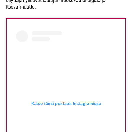
käyttäjät ylistivät laulajan huokuvaa energiaa ja
itsevarmuutta.
Katso tämä postaus Instagramissa