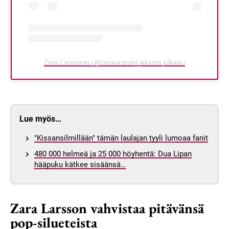
Zara Larssonin (@zaralarsson) jakama julkaisu
Lue myös…
"Kissansilmillään" tämän laulajan tyyli lumoaa fanit
480 000 helmeä ja 25 000 höyhentä: Dua Lipan
hääpuku kätkee sisäänsä…
Zara Larsson vahvistaa pitävänsä
pop-silueteista