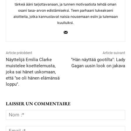
tärkeä ääni tarjottavanaan, ja tunnen motivaatiota tehdä oman
osani tasa-arvon edistämiseksi. Teen parhaani tukeakseni
aloitteita, jotka kannustavat naisia nousemaan esiin ja tulemaan
kuulluiksi.
Article précédent
Article suivant
Näyttelijä Emilia Clarke
"Hän näyttää gootilta": Lady
muistelee koettelemusta,
Gagan uusin look on jakava
joka sai hänet uskomaan,
että "se oli hänen elämänsä
loppu".
LAISSER UN COMMENTAIRE
No
:*
Ema