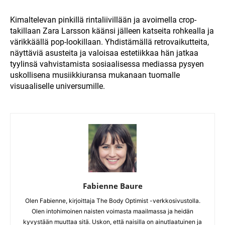
Kimaltelevan pinkillä rintaliivillään ja avoimella crop-
takillaan Zara Larsson käänsi jälleen katseita rohkealla ja
värikkäällä pop-lookillaan. Yhdistämällä retrovaikutteita,
näyttäviä asusteita ja valoisaa estetiikkaa hän jatkaa
tyylinsä vahvistamista sosiaalisessa mediassa pysyen
uskollisena musiikkiuransa mukanaan tuomalle
visuaaliselle universumille.
Fabienne Baure
Olen Fabienne, kirjoittaja The Body Optimist -verkkosivustolla.
Olen intohimoinen naisten voimasta maailmassa ja heidän
kyvystään muuttaa sitä. Uskon, että naisilla on ainutlaatuinen ja