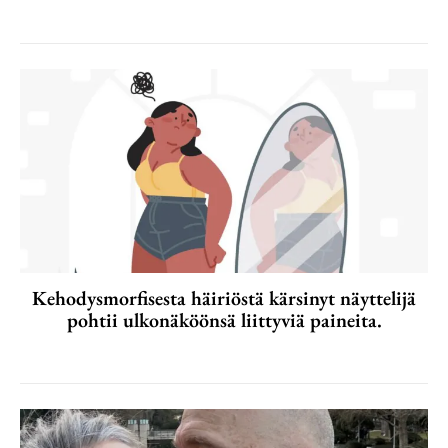
Kehodysmorfisesta häiriöstä kärsinyt näyttelijä
pohtii ulkonäköönsä liittyviä paineita.