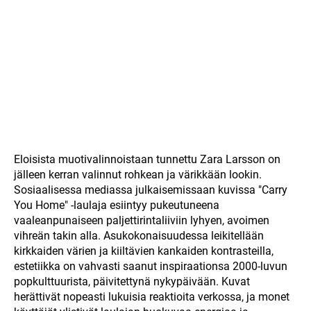
Eloisista muotivalinnoistaan tunnettu Zara Larsson on
jälleen kerran valinnut rohkean ja värikkään lookin.
Sosiaalisessa mediassa julkaisemissaan kuvissa "Carry
You Home" -laulaja esiintyy pukeutuneena
vaaleanpunaiseen paljettirintaliiviin lyhyen, avoimen
vihreän takin alla. Asukokonaisuudessa leikitellään
kirkkaiden värien ja kiiltävien kankaiden kontrasteilla,
estetiikka on vahvasti saanut inspiraationsa 2000-luvun
popkulttuurista, päivitettynä nykypäivään. Kuvat
herättivät nopeasti lukuisia reaktioita verkossa, ja monet