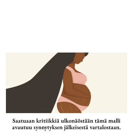
Saatuaan kritiikkiä ulkonäöstään tämä malli
avautuu synnytyksen jälkeisestä vartalostaan.