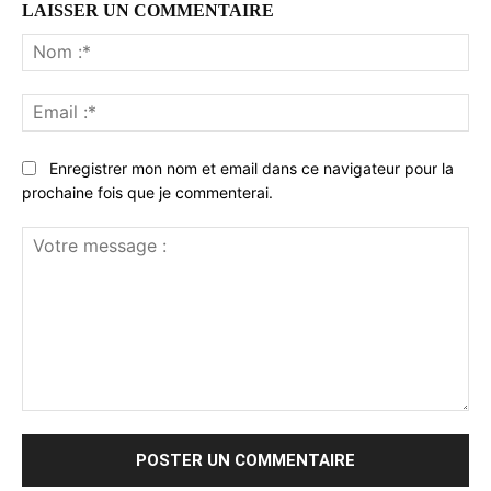
LAISSER UN COMMENTAIRE
No
:*
Ema
:*
Enregistrer mon nom et email dans ce navigateur pour la
prochaine fois que je commenterai.
Votre
message
: