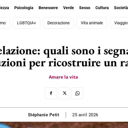
lezza
Psicologia
Benessere
Verde
Sesso
Cultura
Societ
smo
LGBTQIA+
Decorazione
Vita animale
Viaggio
lazione: quali sono i segna
luzioni per ricostruire un 
Amare la vita
Stéphanie Petit
25 avril 2026