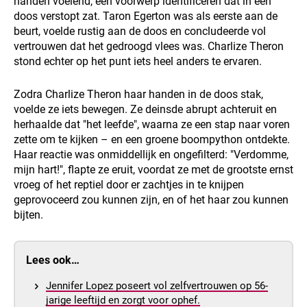
handen voelend, een voorwerp identificeren dat in een
doos verstopt zat. Taron Egerton was als eerste aan de
beurt, voelde rustig aan de doos en concludeerde vol
vertrouwen dat het gedroogd vlees was. Charlize Theron
stond echter op het punt iets heel anders te ervaren.
Zodra Charlize Theron haar handen in de doos stak,
voelde ze iets bewegen. Ze deinsde abrupt achteruit en
herhaalde dat "het leefde", waarna ze een stap naar voren
zette om te kijken – en een groene boompython ontdekte.
Haar reactie was onmiddellijk en ongefilterd: "Verdomme,
mijn hart!", flapte ze eruit, voordat ze met de grootste ernst
vroeg of het reptiel door er zachtjes in te knijpen
geprovoceerd zou kunnen zijn, en of het haar zou kunnen
bijten.
Lees ook…
Jennifer Lopez poseert vol zelfvertrouwen op 56-
jarige leeftijd en zorgt voor ophef.