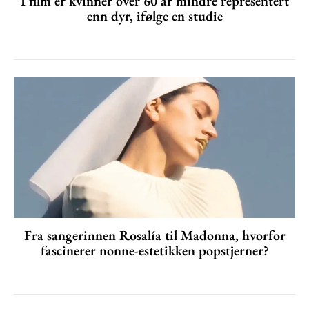
I film er kvinner over 60 år mindre representert
enn dyr, ifølge en studie
Fra sangerinnen Rosalía til Madonna, hvorfor
fascinerer nonne-estetikken popstjerner?